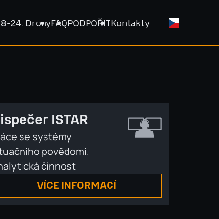
18-24: Drony
FAQ
PODPOŘIT
Kontakty
ispečer ISTAR
ráce se systémy
ituačního povědomí.
nalytická činnost
VÍCE INFORMACÍ