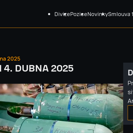
Divize
Pozice
Novinky
Smlouva 
bna 2025
 4. DUBNA 2025
D
P
s
A