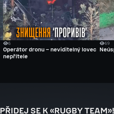
6
69
e
Operátor dronu – neviditelný lovec
Neús
nepřítele
PŘIDEJ SE K «RUGBY TEAM»