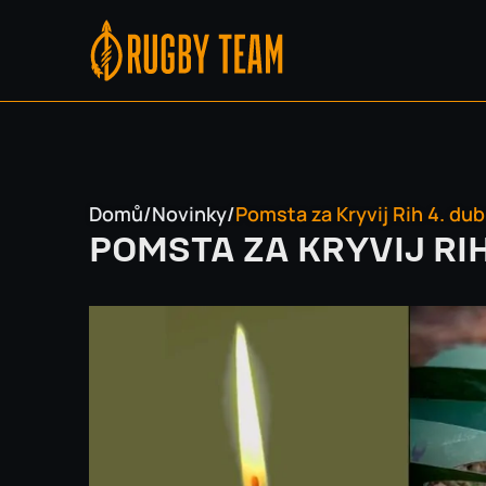
Domů
/
Novinky
/
Pomsta za Kryvij Rih 4. du
POMSTA ZA KRYVIJ RIH