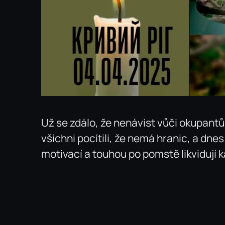
Už se zdálo, že nenávist vůči okupant
všichni pocítili, že nemá hranic, a dn
motivací a touhou po pomstě likvidují