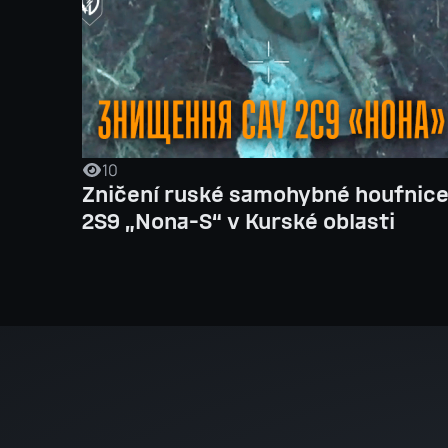
10
Zničení ruské samohybné houfnic
2S9 „Nona-S“ v Kurské oblasti