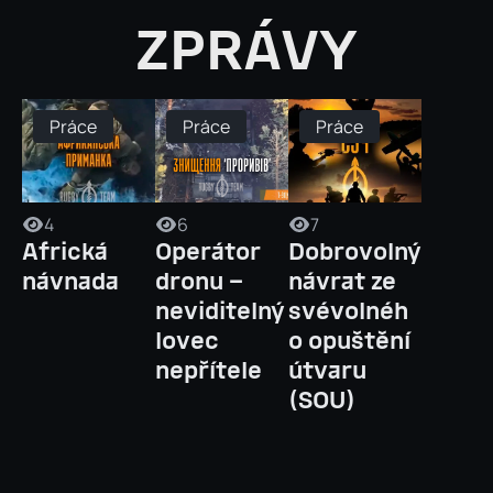
ZPRÁVY
Práce
Práce
Práce
4
6
7
Africká
Operátor
Dobrovolný
návnada
dronu –
návrat ze
neviditelný
svévolnéh
lovec
o opuštění
nepřítele
útvaru
(SOU)