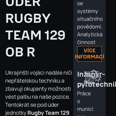
ÚDER
se
systémy
RUGBY
situačního
povědomí.
TEAM 129
Analytická
činnost
OB R
VÍCE
INFORMACÍ
Ukrajinští vojáci nadále ničí
Inženýr-
nepřátelskou techniku a
pyrotechni
zbavují okupanty možnosti
Práce
vést palbu na naše pozice.
s
Tentokrát se pod úder
municí
jednotky
Rugby Team 129