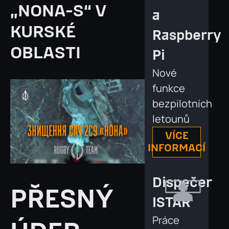
„NONA-S“ V
a
KURSKÉ
Raspberry
OBLASTI
Pi
Nové
funkce
bezpilotních
letounů
VÍCE
INFORMACÍ
Dispečer
PŘESNÝ
ISTAR
Práce