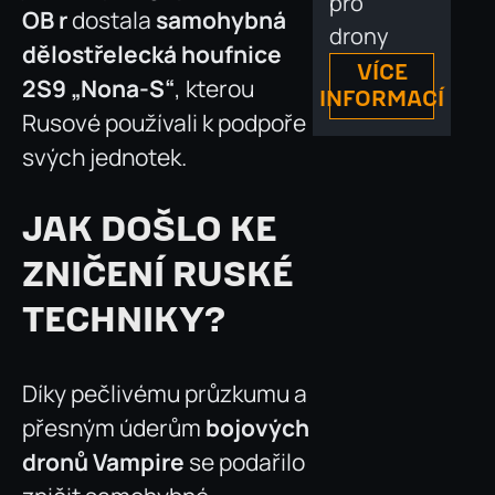
pro
OB r
dostala
samohybná
drony
dělostřelecká houfnice
VÍCE
2S9 „Nona-S“
, kterou
INFORMACÍ
Rusové používali k podpoře
svých jednotek.
JAK DOŠLO KE
ZNIČENÍ RUSKÉ
TECHNIKY?
Díky pečlivému průzkumu a
přesným úderům
bojových
dronů Vampire
se podařilo