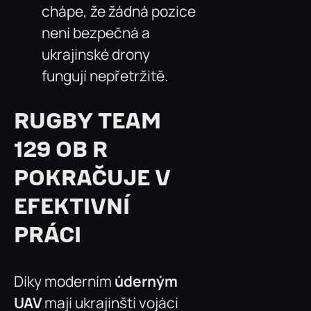
chápe, že žádná pozice
není bezpečná a
ukrajinské drony
fungují nepřetržitě.
RUGBY TEAM
129 OB R
POKRAČUJE V
EFEKTIVNÍ
PRÁCI
Díky moderním
úderným
UAV
mají ukrajinští vojáci