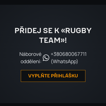
PŘIDEJ SE K «RUGBY
TEAM»!
Náborové
+380680067711
oddělení:
(WhatsApp)
VYPLŇTE PŘIHLÁŠKU