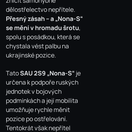
zničit samohybné
dělostřelectvo nepřítele.
Přesný zásah – a „Nona-S“
se mění v hromadu šrotu
,
spolu s posádkou, která se
chystala vést palbu na
ukrajinské pozice.
Tato
SAU 2S9 „Nona-S“
je
určena k podpoře ruských
jednotek v bojových
podmínkách a její mobilita
umožňuje rychle měnit
pozice po ostřelování.
Tentokrát však nepřítel