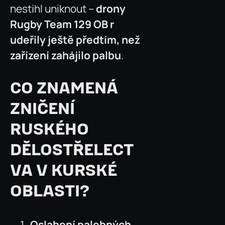
nestihl uniknout –
drony
Rugby Team 129 OB r
udeřily ještě předtím, než
zařízení zahájilo palbu
.
CO ZNAMENÁ
ZNIČENÍ
RUSKÉHO
DĚLOSTŘELECT
VA V KURSKÉ
OBLASTI?
Oslabení palebných