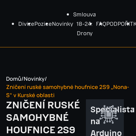
Smlouva
Divize
Pozice
Novinky
18-24:
FAQ
PODPOŘIT
Drony
Domů
/
Novinky
/
Zničení ruské samohybné houfnice 2S9 „Nona-
S“ v Kurské oblasti
ZNIČENÍ RUSKÉ
Specialista
SAMOHYBNÉ
na
HOUFNICE 2S9
Arduino