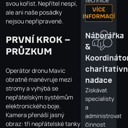
technice
svou kořist. Nepřítel nespí,
VÍCE
ale ani naše posádky
INFORMACÍ
nejsou nepřipravené.
Náborářka
PRVNÍ KROK –
&
PRŮZKUM
Koordináto
charitativn
Operátor dronu Mavic
obratně manévruje mezi
nadace
stromy a vyhýbá se
Získávat
nepřátelským systémům
specialisty
elektronického boje.
a
Kamera přenáší jasný
administrovat
obraz: tři nepřátelské tanky
činnost