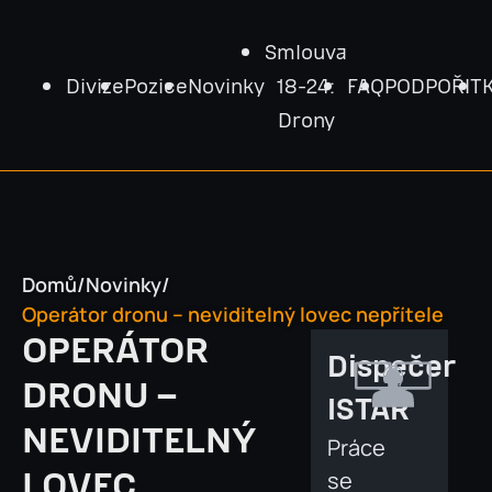
Smlouva
Divize
Pozice
Novinky
18-24:
FAQ
PODPOŘIT
Drony
Domů
/
Novinky
/
Operátor dronu – neviditelný lovec nepřítele
OPERÁTOR
Dispečer
DRONU –
ISTAR
NEVIDITELNÝ
Práce
LOVEC
se