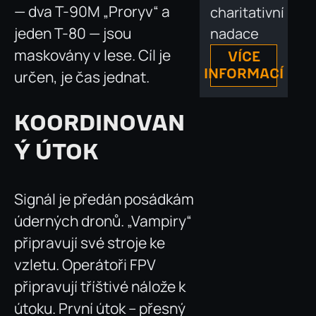
— dva T-90M „Proryv“ a
charitativní
jeden T-80 — jsou
nadace
maskovány v lese. Cíl je
VÍCE
INFORMACÍ
určen, je čas jednat.
KOORDINOVAN
Ý ÚTOK
Signál je předán posádkám
úderných dronů. „Vampiry“
připravují své stroje ke
vzletu. Operátoři FPV
připravují tříštivé nálože k
útoku. První útok – přesný