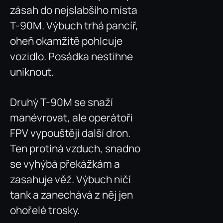
zásah do nejslabšího místa
T-90M. Výbuch trhá pancíř,
oheň okamžitě pohlcuje
vozidlo. Posádka nestihne
uniknout.
Druhý T-90M se snaží
manévrovat, ale operátoři
FPV vypouštějí další dron.
Ten protíná vzduch, snadno
se vyhýbá překážkám a
zasahuje věž. Výbuch ničí
tank a zanechává z něj jen
ohořelé trosky.