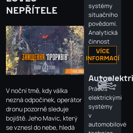
systémy
NEPŘÍTELE
situačního
povědomí.
Analytická
činnost
VÍCE
INFORMACÍ
Autoelektr
Práces
V noční tmě, kdy válka
elektrickými
nezná odpočinek, operátor
systémy
dronu pozorně sleduje
v
bojiště. Jeho Mavic, který
automobilové
se vznesl do nebe, hledá