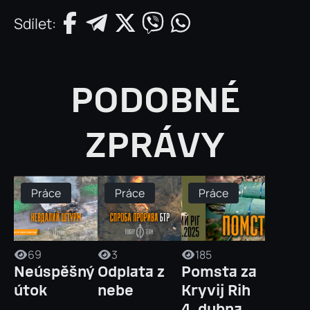
Sdílet:
PODOBNÉ
ZPRÁVY
Práce
Práce
Práce
69
3
185
Neúspěšný
Odplata z
Pomsta za
útok
nebe
Kryvij Rih
4. dubna