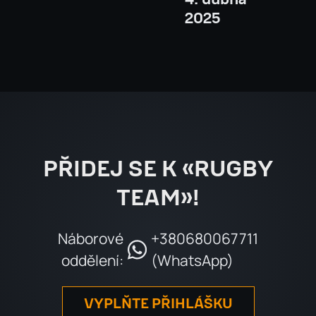
2025
PŘIDEJ SE K «RUGBY
TEAM»!
Náborové
+380680067711
oddělení:
(WhatsApp)
VYPLŇTE PŘIHLÁŠKU