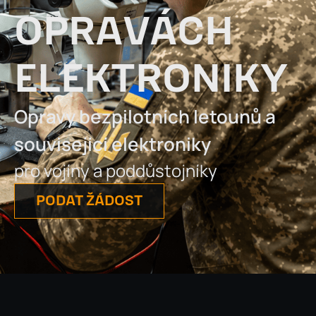
OPRAVÁCH
ELEKTRONIKY
Opravy bezpilotních letounů
a
související elektroniky
pro vojíny a poddůstojníky
PODAT ŽÁDOST