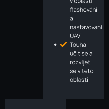
v oblasti
flashování
a
nastavování
UAV
Touha
učit se a
rozvíjet
se v této
oblasti