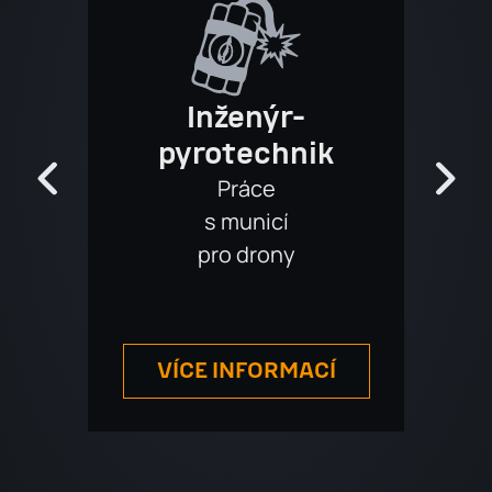
Inženýr-
Zdr
pyrotechnik
Zdrav
Práce
s municí
pro drony
VÍCE INFORMACÍ
V