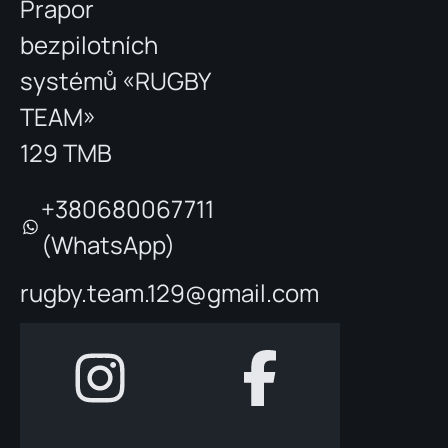
Prapor
bezpilotních
systémů «RUGBY
TEAM»
129 TMB
+380680067711
(WhatsApp)
rugby.team.129@gmail.com