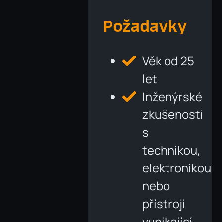
Požadavky
Věk od 25
let
Inženýrské
zkušenosti
s
technikou,
elektronikou
nebo
přístroji
vynikající