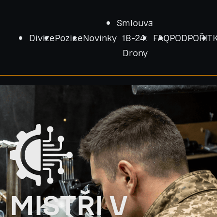
Smlouva
Divize
Pozice
Novinky
18-24:
FAQ
PODPOŘIT
Drony
MISTŘI V