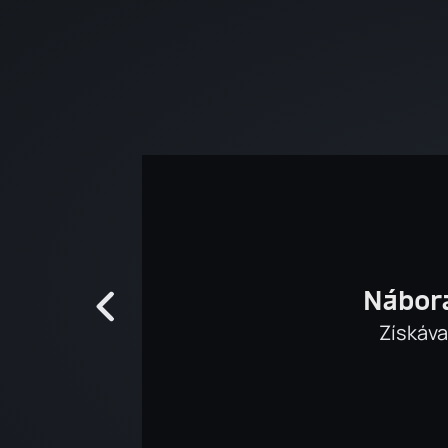
Náborá
Získáva