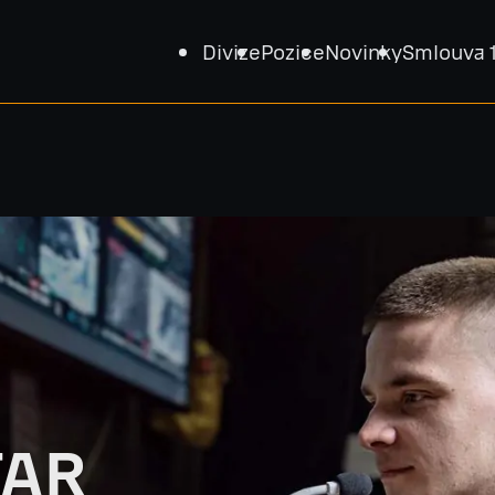
Divize
Pozice
Novinky
Smlouva 
TAR