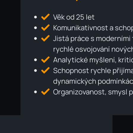
Věk od 25 let
Komunikativnost a schop
Jistá práce s moderními 
rychlé osvojování novýc
Analytické myšlení, krit
Schopnost rychle přijím
dynamických podmínká
Organizovanost, smysl pr