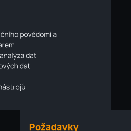
ačního povědomí a
warem
analýza dat
ových dat
nástrojů
Požadavky