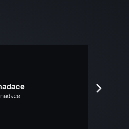
 nadace
í nadace