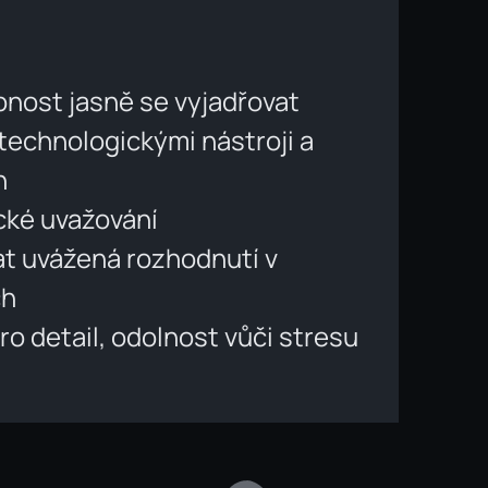
nost jasně se vyjadřovat
technologickými nástroji a
h
ické uvažování
at uvážená rozhodnutí v
ch
o detail, odolnost vůči stresu