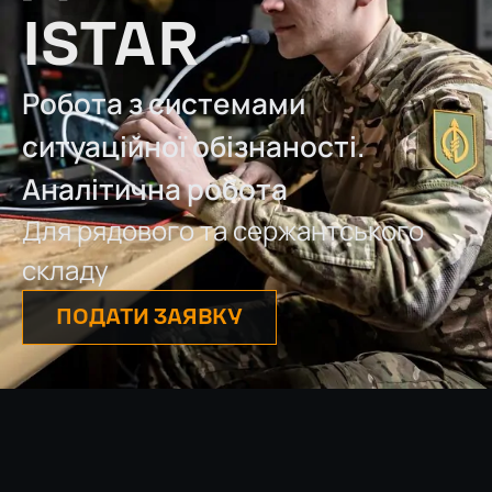
ISTAR
Робота з системами
ситуаційної обізнаності.
Аналітична робота
Для рядового та сержантського
складу
ПОДАТИ ЗАЯВКУ