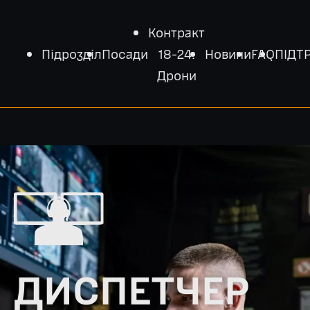
Контракт
Підрозділ
Посади
18-24:
Новини
FAQ
ПІДТ
Дрони
ДИСПЕТЧЕР