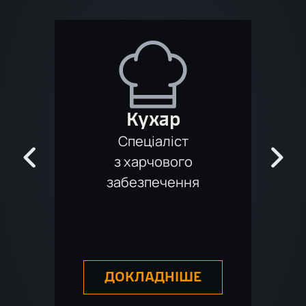
Кухар
Спеціаліст
в
з харчового
забезпечення
з
ДОКЛАДНІШЕ