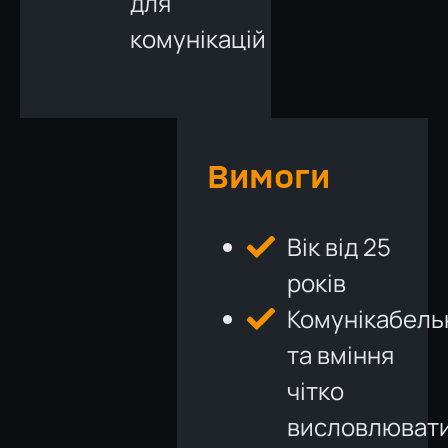
для
комунікацій
Вимоги
Вік від 25
років
Комунікабель
та вміння
чітко
висловлюват