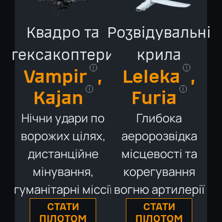
Квадро та
Розвідувальні
гексакоптери
крила
i
i
Vampіr
,
Leleka
,
i
i
Kajan
Furia
Нічни удари по
Глибока
ворожих цілях,
аеророзвідка
дистанційне
місцевості та
мінування,
корегування
гуманітарні міссії
вогню артилерії
СТАТИ
СТАТИ
ПІЛОТОМ
ПІЛОТОМ