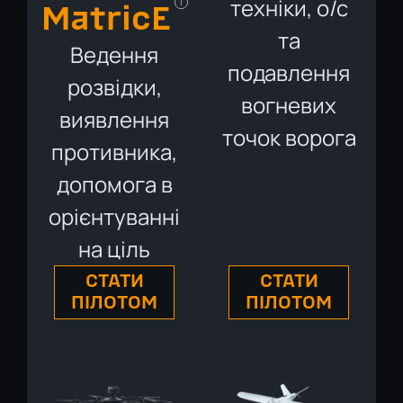
техніки, о/с
i
MatricE
та
Ведення
подавлення
розвідки,
вогневих
виявлення
точок ворога
противника,
допомога в
орієнтуванні
на ціль
СТАТИ
СТАТИ
ПІЛОТОМ
ПІЛОТОМ