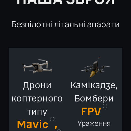
Безпілотні літальні апарати
Дрони
Камікадзе,
коптерного
Бомбери
i
FPV
типу
i
Ураження
Mavic
,