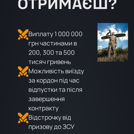
ОТРИМАЄШ?
Виплату 1 000 000
грн частинами в
200, 300 та 500
тисяч гривень
Можливість виїзду
за кордон під час
відпустки та після
завершення
контракту
Відстрочку від
призову до ЗСУ