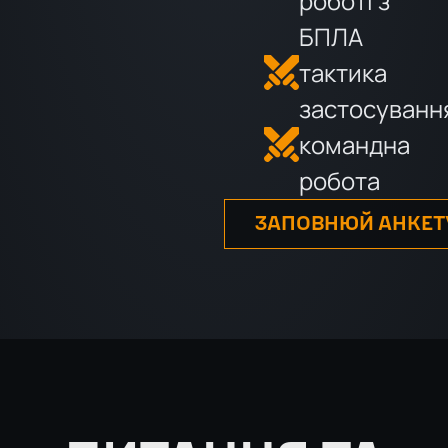
роботі з
БПЛА
тактика
застосуванн
командна
робота
ЗАПОВНЮЙ АНКЕТ