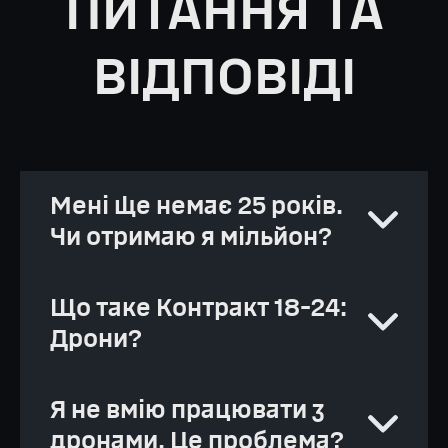
ПИТАННЯ ТА
ВІДПОВІДІ
Мені ще немає 25 років.
Чи отримаю я мільйон?
Так, звісно отримаєш!
Що таке Контракт 18-24:
Дрони?
За умовами контракту 1000000
гривень виплачується трьома
Це можливість спробувати себе в
Я не вмію працювати з
частинами впродовж терміну дії
реальній справі та водночас
дронами. Це проблема?