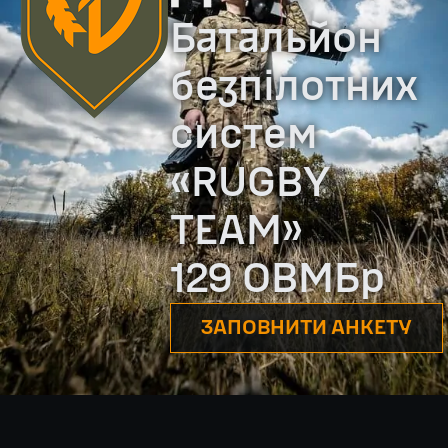
Батальйон
безпілотних
систем
«RUGBY
TEAM»
129 ОВМБр
ЗАПОВНИТИ АНКЕТУ