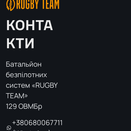
Щомісячне грошове забезпечення
до 120 тисяч гривень
КОНТА
виплачується окремо відповідно
до умов служби та виконання
КТИ
бойових завдань
Батальйон
безпілотних
систем «RUGBY
TEAM»
129 ОВМБр
+380680067711