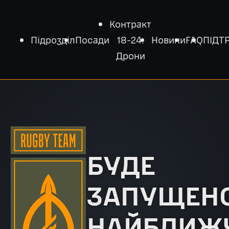
Контракт
Підрозділ
Посади
18-24:
Новини
FAQ
ПІДТ
Дрони
БУДЕ
ЗАПУЩЕН
НАЙБЛИЖ